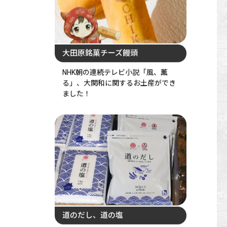
大田原銘菓チーズ饅頭
NHK朝の連続テレビ小説「風、薫
る」、大関和に関するお土産ができ
ました！
道のだし、道の塩