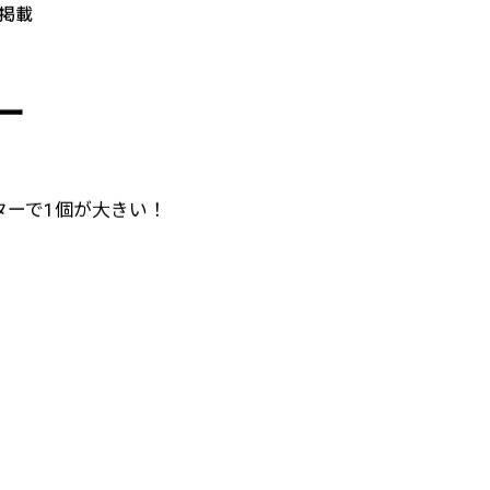
28掲載
ー
ターで1個が大きい！