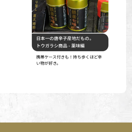
日本一の唐辛子産地だもの。
トウガラシ商品 - 薬味編
携帯ケース付きも！持ち歩くほど辛
い物が好き。