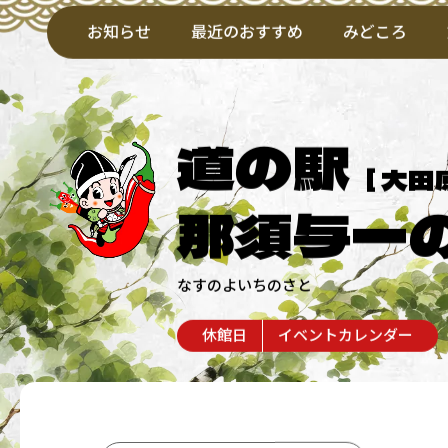
お知らせ
最近のおすすめ
みどころ
道の駅
[ 大田
那須与一
なすのよいちのさと
休館日
イベントカレンダー