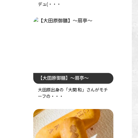
「大関 和」さんが好んだパン・ペル
デュ(・・・
【大田原御膳】～扇亭～
大田原出身の「大関 和」さんがモチ
ーフの・・・