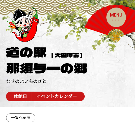
MENU
道の駅
[ 大田原市 ]
那須与一の郷
なすのよいちのさと
休館日
イベントカレンダー
一覧へ戻る