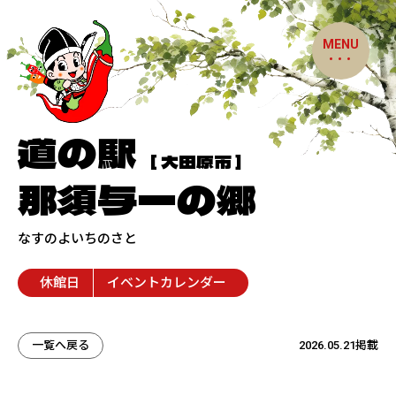
MENU
道の駅
[ 大田原市 ]
那須与一の郷
なすのよいちのさと
休館日
イベントカレンダー
一覧へ戻る
2026.05.21掲載