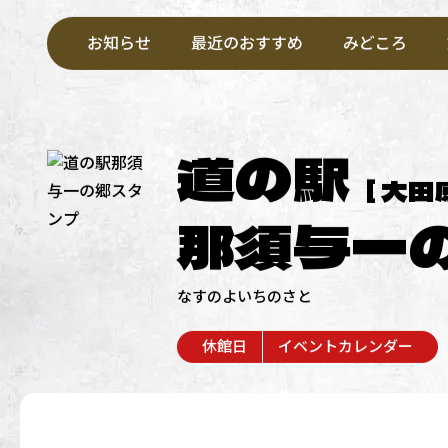
お知らせ
最近のおすすめ
みどころ
道の駅
[ 大田
那須与一
なすのよいちのさと
休館日
イベントカレンダー