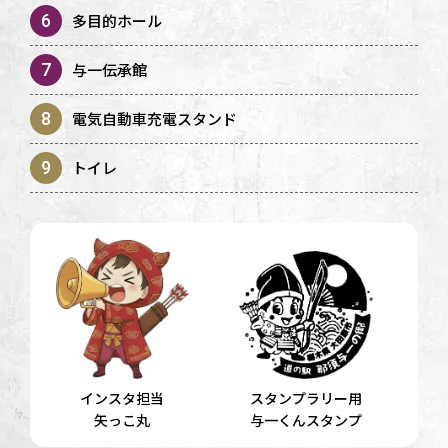
6
多目的ホール
7
与一伝承館
8
電気自動車充電スタンド
9
トイレ
インスタ担当
スタンプラリー用
矢っこ丸
与一くんスタンプ