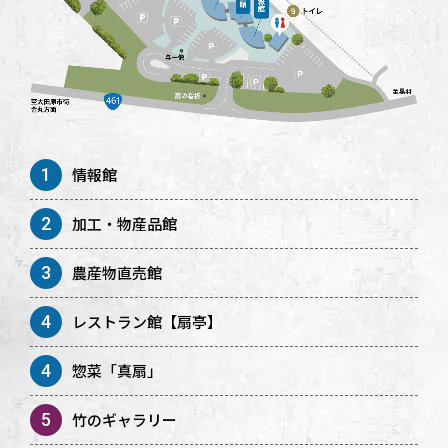
1
情報館
2
加工・物産品館
3
農産物直売館
4
レストラン館【扇亭】
4
惣菜「真扇」
5
竹のギャラリー