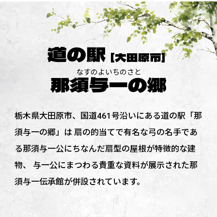
道の駅
[大田原市]
那須与一の郷
栃木県大田原市、国道461号沿いにある道の駅「那
須与一の郷」は
扇の的当てで有名な弓の名手であ
る那須与一公にちなんだ扇型の屋根が特徴的な建
物、
与一公にまつわる貴重な資料が展示された那
須与一伝承館が併設されています。