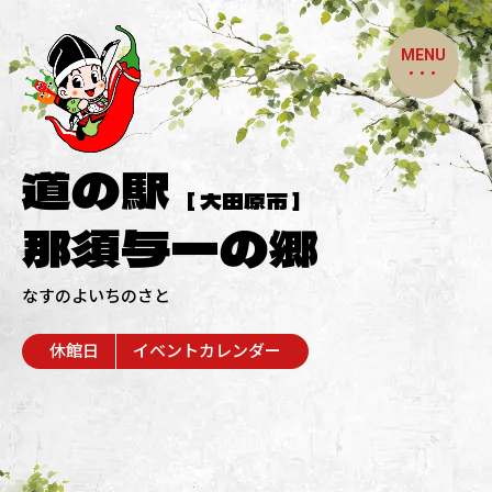
MENU
道の駅
[ 大田原市 ]
那須与一の郷
なすのよいちのさと
休館日
イベントカレンダー